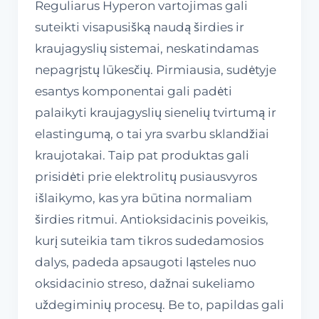
Reguliarus Hyperon vartojimas gali
suteikti visapusišką naudą širdies ir
kraujagyslių sistemai, neskatindamas
nepagrįstų lūkesčių. Pirmiausia, sudėtyje
esantys komponentai gali padėti
palaikyti kraujagyslių sienelių tvirtumą ir
elastingumą, o tai yra svarbu sklandžiai
kraujotakai. Taip pat produktas gali
prisidėti prie elektrolitų pusiausvyros
išlaikymo, kas yra būtina normaliam
širdies ritmui. Antioksidacinis poveikis,
kurį suteikia tam tikros sudedamosios
dalys, padeda apsaugoti ląsteles nuo
oksidacinio streso, dažnai sukeliamo
uždegiminių procesų. Be to, papildas gali