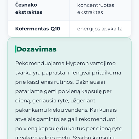
Česnako
koncentruotas
ekstraktas
ekstraktas
Kofermentas Q10
energijos apykaita
Dozavimas
Rekomenduojama Hyperon vartojimo
tvarka yra paprasta ir lengvai pritaikoma
prie kasdienės rutinos. Dažniausiai
patariama gerti po vieną kapsulę per
dieną, geriausia ryte, užgeriant
pakankamu kiekiu vandens. Kai kuriais
atvejais gamintojas gali rekomenduoti
po vieną kapsulę du kartus per dieną ryte
ir vakare valgio metu. Svarbu kapsulių