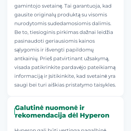
gamintojo svetainę. Tai garantuoja, kad
gausite originalų produktą su visomis
nurodytomis sudedamosiomis dalimis.
Be to, tiesioginis pirkimas dažnai leidžia
pasinaudoti geriausiomis kainos
sąlygomis ir išvengti papildomų
antkainių. Prieš patvirtinant užsakymą,
visada patikrinkite pardavėjo pateikiamą
informaciją ir įsitikinkite, kad svetainė yra
saugi bei turi aiškias pristatymo taisykles.
Galutinė nuomonė ir
rekomendacija dėl Hyperon
Hyperon gali būti vertinga pagalbinė