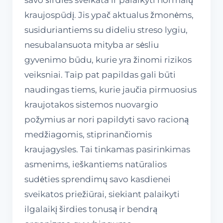
kraujospūdį. Jis ypač aktualus žmonėms,
susiduriantiems su dideliu streso lygiu,
nesubalansuota mityba ar sėsliu
gyvenimo būdu, kurie yra žinomi rizikos
veiksniai. Taip pat papildas gali būti
naudingas tiems, kurie jaučia pirmuosius
kraujotakos sistemos nuovargio
požymius ar nori papildyti savo racioną
medžiagomis, stiprinančiomis
kraujagysles. Tai tinkamas pasirinkimas
asmenims, ieškantiems natūralios
sudėties sprendimų savo kasdienei
sveikatos priežiūrai, siekiant palaikyti
ilgalaikį širdies tonusą ir bendrą