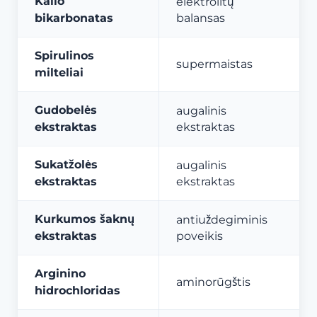
Kalio
elektrolitų
bikarbonatas
balansas
Spirulinos
supermaistas
milteliai
Gudobelės
augalinis
ekstraktas
ekstraktas
Sukatžolės
augalinis
ekstraktas
ekstraktas
Kurkumos šaknų
antiuždegiminis
ekstraktas
poveikis
Arginino
aminorūgštis
hidrochloridas