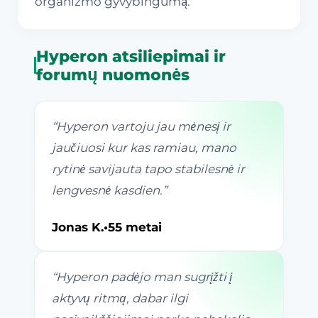
organizmo gyvybingumą.
Hyperon atsiliepimai ir
forumų nuomonės
“
Hyperon vartoju jau mėnesį ir
jaučiuosi kur kas ramiau, mano
rytinė savijauta tapo stabilesnė ir
lengvesnė kasdien.
”
Jonas K.
•
55 metai
“
Hyperon padėjo man sugrįžti į
aktyvų ritmą, dabar ilgi