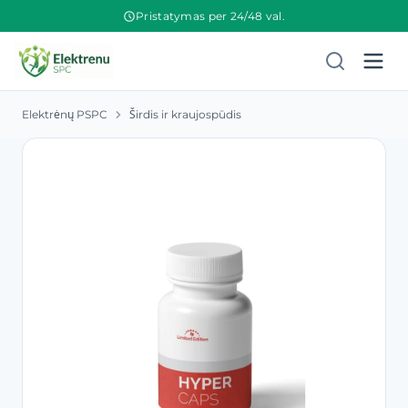
Pristatymas per 24/48 val.
Elektrėnų PSPC
Širdis ir kraujospūdis