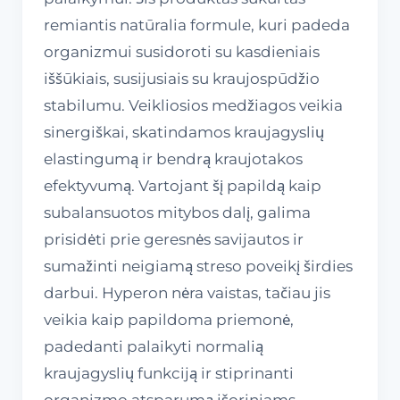
remiantis natūralia formule, kuri padeda
organizmui susidoroti su kasdieniais
iššūkiais, susijusiais su kraujospūdžio
stabilumu. Veikliosios medžiagos veikia
sinergiškai, skatindamos kraujagyslių
elastingumą ir bendrą kraujotakos
efektyvumą. Vartojant šį papildą kaip
subalansuotos mitybos dalį, galima
prisidėti prie geresnės savijautos ir
sumažinti neigiamą streso poveikį širdies
darbui. Hyperon nėra vaistas, tačiau jis
veikia kaip papildoma priemonė,
padedanti palaikyti normalią
kraujagyslių funkciją ir stiprinanti
organizmo atsparumą išoriniams