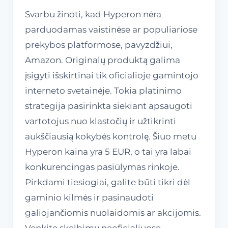
Svarbu žinoti, kad Hyperon nėra
parduodamas vaistinėse ar populiariose
prekybos platformose, pavyzdžiui,
Amazon. Originalų produktą galima
įsigyti išskirtinai tik oficialioje gamintojo
interneto svetainėje. Tokia platinimo
strategija pasirinkta siekiant apsaugoti
vartotojus nuo klastočių ir užtikrinti
aukščiausią kokybės kontrolę. Šiuo metu
Hyperon kaina yra 5 EUR, o tai yra labai
konkurencingas pasiūlymas rinkoje.
Pirkdami tiesiogiai, galite būti tikri dėl
gaminio kilmės ir pasinaudoti
galiojančiomis nuolaidomis ar akcijomis.
Venkite skelbimų neoficialiuose