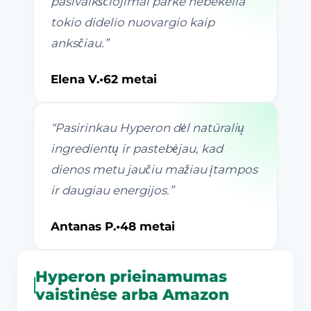
pasivaikščiojimai parke nebekelia
tokio didelio nuovargio kaip
anksčiau.
”
Elena V.
•
62 metai
“
Pasirinkau Hyperon dėl natūralių
ingredientų ir pastebėjau, kad
dienos metu jaučiu mažiau įtampos
ir daugiau energijos.
”
Antanas P.
•
48 metai
Hyperon prieinamumas
vaistinėse arba Amazon