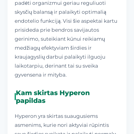
padėti organizmui geriau reguliuoti
skysčių balansą ir palaikyti optimalią
endotelio funkciją. Visi šie aspektai kartu
prisideda prie bendros savijautos
gerinimo, suteikiant kūnui reikiamų
medžiagų efektyviam širdies ir
kraujagyslių darbui palaikyti ilguoju
laikotarpiu, derinant tai su sveika
gyvensena ir mityba.
Kam skirtas Hyperon
papildas
Hyperon yra skirtas suaugusiems
asmenims, kurie nori aktyviai rūpintis
savo širdies sveikata ir palaikyti normalų