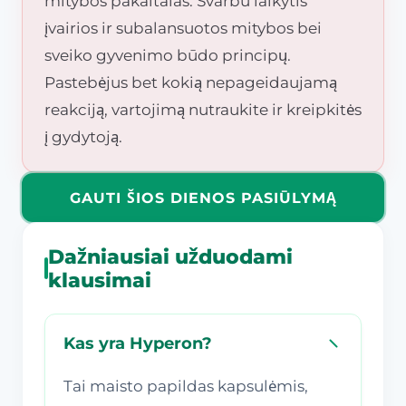
mitybos pakaitalas. Svarbu laikytis
įvairios ir subalansuotos mitybos bei
sveiko gyvenimo būdo principų.
Pastebėjus bet kokią nepageidaujamą
reakciją, vartojimą nutraukite ir kreipkitės
į gydytoją.
GAUTI ŠIOS DIENOS PASIŪLYMĄ
Dažniausiai užduodami
klausimai
Kas yra Hyperon?
Tai maisto papildas kapsulėmis,