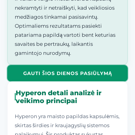
nekramtyti ir netraiškyti, kad veikliosios
medžiagos tinkamai pasisavintų.
Optimaliems rezultatams pasiekti
patariama papildą vartoti bent keturias
savaites be pertraukų, laikantis
gamintojo nurodymų.
GAUTI ŠIOS DIENOS PASIŪLYMĄ
Hyperon detali analizė ir
veikimo principai
Hyperon yra maisto papildas kapsulėmis,
skirtas širdies ir kraujagyslių sistemos
palaikymui. Šis produktas sukurtas