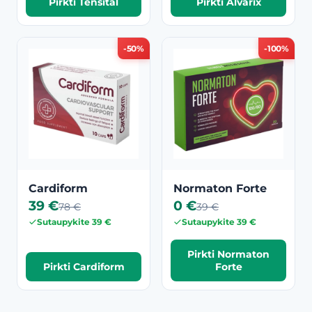
Pirkti Tensital
Pirkti Alvarix
-50%
-100%
Cardiform
Normaton Forte
39 €
0 €
78 €
39 €
Sutaupykite 39 €
Sutaupykite 39 €
Pirkti Normaton
Pirkti Cardiform
Forte