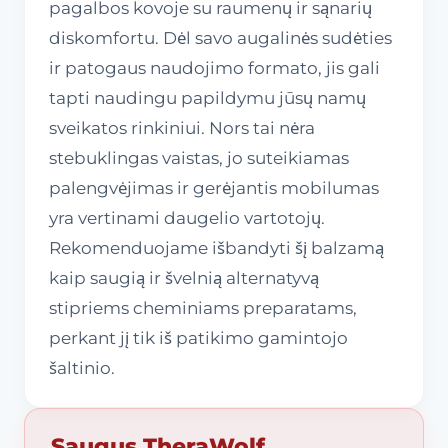
pagalbos kovoje su raumenų ir sąnarių
diskomfortu. Dėl savo augalinės sudėties
ir patogaus naudojimo formato, jis gali
tapti naudingu papildymu jūsų namų
sveikatos rinkiniui. Nors tai nėra
stebuklingas vaistas, jo suteikiamas
palengvėjimas ir gerėjantis mobilumas
yra vertinami daugelio vartotojų.
Rekomenduojame išbandyti šį balzamą
kaip saugią ir švelnią alternatyvą
stipriems cheminiams preparatams,
perkant jį tik iš patikimo gamintojo
šaltinio.
Saugus TheraWolf