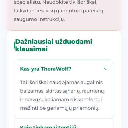
specialistu. Naudokite tik išoriškai,
laikydamiesi visų gamintojo pateiktų
saugumo instrukcijų.
Dažniausiai užduodami
klausimai
Kas yra TheraWolf?
Tai išoriškai naudojamas augalinis
balzamas, skirtas sąnarių, raumenų
ir nervų sukeliamam diskomfortui
mažinti be geriamųjų priemonių.
Kaip tinkamai tepti šį