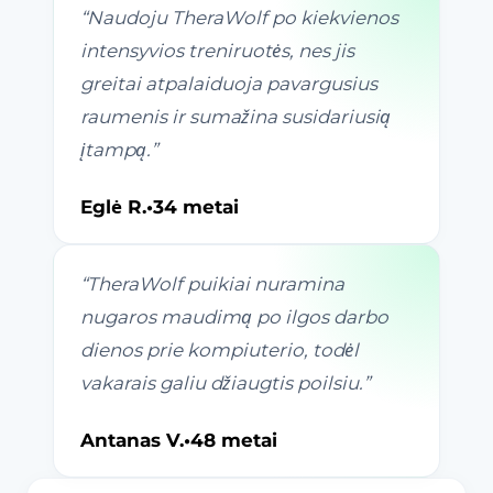
“
Naudoju TheraWolf po kiekvienos
intensyvios treniruotės, nes jis
greitai atpalaiduoja pavargusius
raumenis ir sumažina susidariusią
įtampą.
”
Eglė R.
•
34 metai
“
TheraWolf puikiai nuramina
nugaros maudimą po ilgos darbo
dienos prie kompiuterio, todėl
vakarais galiu džiaugtis poilsiu.
”
Antanas V.
•
48 metai