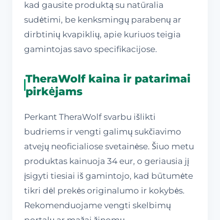
kad gausite produktą su natūralia
sudėtimi, be kenksmingų parabenų ar
dirbtinių kvapiklių, apie kuriuos teigia
gamintojas savo specifikacijose.
TheraWolf kaina ir patarimai
pirkėjams
Perkant TheraWolf svarbu išlikti
budriems ir vengti galimų sukčiavimo
atvejų neoficialiose svetainėse. Šiuo metu
produktas kainuoja 34 eur, o geriausia jį
įsigyti tiesiai iš gamintojo, kad būtumėte
tikri dėl prekės originalumo ir kokybės.
Rekomenduojame vengti skelbimų
portalų ar mažai žinomų