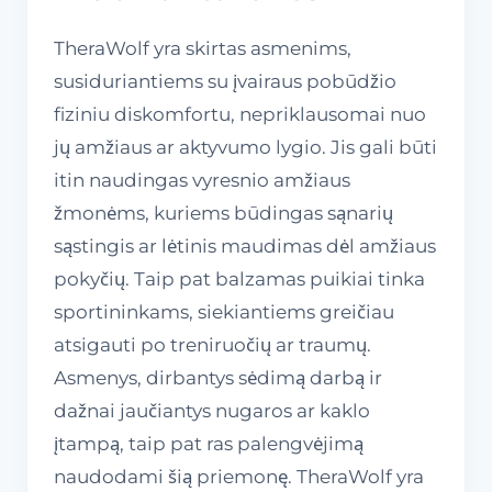
TheraWolf yra skirtas asmenims,
susiduriantiems su įvairaus pobūdžio
fiziniu diskomfortu, nepriklausomai nuo
jų amžiaus ar aktyvumo lygio. Jis gali būti
itin naudingas vyresnio amžiaus
žmonėms, kuriems būdingas sąnarių
sąstingis ar lėtinis maudimas dėl amžiaus
pokyčių. Taip pat balzamas puikiai tinka
sportininkams, siekiantiems greičiau
atsigauti po treniruočių ar traumų.
Asmenys, dirbantys sėdimą darbą ir
dažnai jaučiantys nugaros ar kaklo
įtampą, taip pat ras palengvėjimą
naudodami šią priemonę. TheraWolf yra