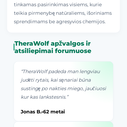
tinkamas pasirinkimas visiems, kurie
teikia pirmenybę natūraliems, išoriniams
sprendimams be agresyvios chemijos.
TheraWolf apžvalgos ir
atsiliepimai forumuose
“
TheraWolf padeda man lengviau
judėti rytais, kai sąnariai būna
sustingę po nakties miego, jaučiuosi
kur kas lankstesnis.
”
Jonas B.
•
62 metai