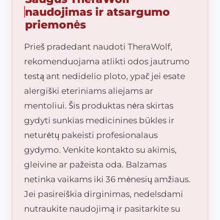
naudojimas ir atsargumo
priemonės
Prieš pradedant naudoti TheraWolf,
rekomenduojama atlikti odos jautrumo
testą ant nedidelio ploto, ypač jei esate
alergiški eteriniams aliejams ar
mentoliui. Šis produktas nėra skirtas
gydyti sunkias medicinines būkles ir
neturėtų pakeisti profesionalaus
gydymo. Venkite kontakto su akimis,
gleivine ar pažeista oda. Balzamas
netinka vaikams iki 36 mėnesių amžiaus.
Jei pasireiškia dirginimas, nedelsdami
nutraukite naudojimą ir pasitarkite su