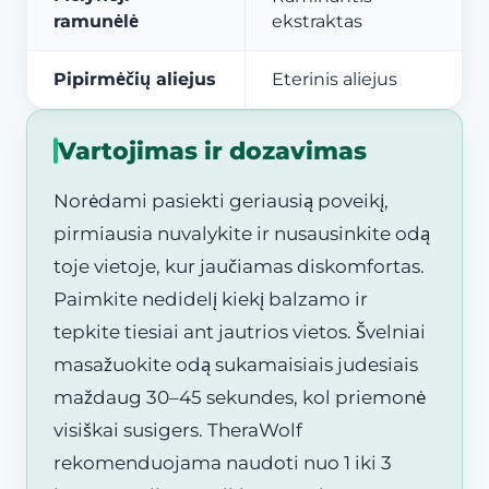
ramunėlė
ekstraktas
Pipirmėčių aliejus
Eterinis aliejus
Vartojimas ir dozavimas
Norėdami pasiekti geriausią poveikį,
pirmiausia nuvalykite ir nusausinkite odą
toje vietoje, kur jaučiamas diskomfortas.
Paimkite nedidelį kiekį balzamo ir
tepkite tiesiai ant jautrios vietos. Švelniai
masažuokite odą sukamaisiais judesiais
maždaug 30–45 sekundes, kol priemonė
visiškai susigers. TheraWolf
rekomenduojama naudoti nuo 1 iki 3