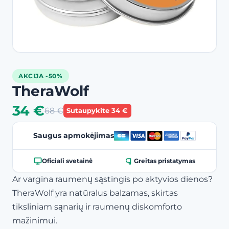
AKCIJA -50%
TheraWolf
34 €
68 €
Sutaupykite 34 €
Saugus apmokėjimas
Oficiali svetainė
Greitas pristatymas
Ar vargina raumenų sąstingis po aktyvios dienos?
TheraWolf yra natūralus balzamas, skirtas
tiksliniam sąnarių ir raumenų diskomforto
mažinimui.