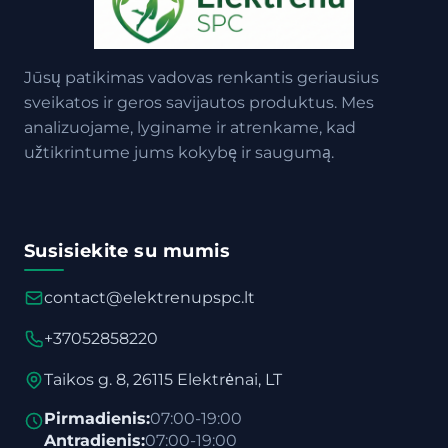
Jūsų patikimas vadovas renkantis geriausius
sveikatos ir geros savijautos produktus. Mes
analizuojame, lyginame ir atrenkame, kad
užtikrintume jums kokybę ir saugumą.
Susisiekite su mumis
contact@elektrenupspc.lt
+37052858220
Taikos g. 8, 26115 Elektrėnai, LT
Pirmadienis:
07:00-19:00
Antradienis:
07:00-19:00