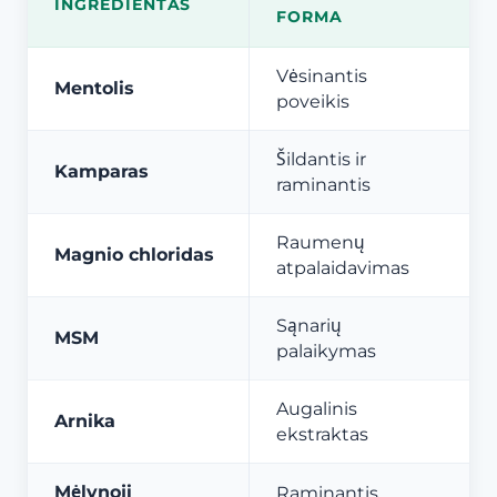
INGREDIENTAS
FORMA
Vėsinantis
Mentolis
poveikis
Šildantis ir
Kamparas
raminantis
Raumenų
Magnio chloridas
atpalaidavimas
Sąnarių
MSM
palaikymas
Augalinis
Arnika
ekstraktas
Mėlynoji
Raminantis