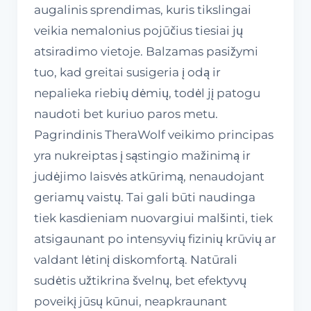
augalinis sprendimas, kuris tikslingai
veikia nemalonius pojūčius tiesiai jų
atsiradimo vietoje. Balzamas pasižymi
tuo, kad greitai susigeria į odą ir
nepalieka riebių dėmių, todėl jį patogu
naudoti bet kuriuo paros metu.
Pagrindinis TheraWolf veikimo principas
yra nukreiptas į sąstingio mažinimą ir
judėjimo laisvės atkūrimą, nenaudojant
geriamų vaistų. Tai gali būti naudinga
tiek kasdieniam nuovargiui malšinti, tiek
atsigaunant po intensyvių fizinių krūvių ar
valdant lėtinį diskomfortą. Natūrali
sudėtis užtikrina švelnų, bet efektyvų
poveikį jūsų kūnui, neapkraunant