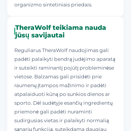
organizmo sintetiniais priedais.
TheraWolf teikiama nauda
jūsų savijautai
Reguliarus TheraWolf naudojimas gali
padėti palaikyti bendrą judėjimo aparatą
ir suteikti raminantį pojūtį probleminėse
vietose. Balzamas gali prisidėti prie
raumenų įtampos mažinimo ir padėti
atpalaiduoti kūną po sunkios dienos ar
sporto. Dėl sudėtyje esančių ingredientų
priemonė gali padėti nuraminti
sudirgusias vietas ir palaikyti normalią
sąnarių funkciją, suteikdama daugiau