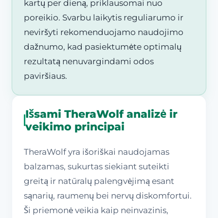
kartų per dieną, priklausomai nuo
poreikio. Svarbu laikytis reguliarumo ir
neviršyti rekomenduojamo naudojimo
dažnumo, kad pasiektumėte optimalų
rezultatą nenuvargindami odos
paviršiaus.
Išsami TheraWolf analizė ir
veikimo principai
TheraWolf yra išoriškai naudojamas
balzamas, sukurtas siekiant suteikti
greitą ir natūralų palengvėjimą esant
sąnarių, raumenų bei nervų diskomfortui.
Ši priemonė veikia kaip neinvazinis,