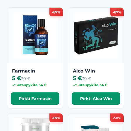
-87%
-87%
Farmacin
Alco Win
5 €
5 €
39 €
39 €
Sutaupykite 34 €
Sutaupykite 34 €
Pirkti Farmacin
Pirkti Alco Win
-87%
-50%